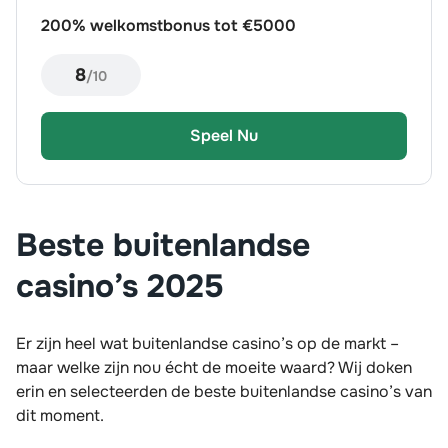
200% welkomstbonus tot €5000
8
/10
Speel Nu
Beste buitenlandse
casino’s 2025
Er zijn heel wat buitenlandse casino’s op de markt –
maar welke zijn nou écht de moeite waard? Wij doken
erin en selecteerden de beste buitenlandse casino’s van
dit moment.