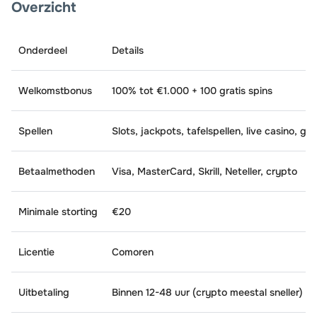
Overzicht
Onderdeel
Details
Welkomstbonus
100% tot €1.000 + 100 gratis spins
Spellen
Slots, jackpots, tafelspellen, live casino, 
Betaalmethoden
Visa, MasterCard, Skrill, Neteller, crypto
Minimale storting
€20
Licentie
Comoren
Uitbetaling
Binnen 12-48 uur (crypto meestal sneller)