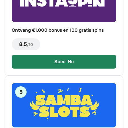
Ontvang €1.000 bonus en 100 gratis spins
8.5
/10
Speel Nu