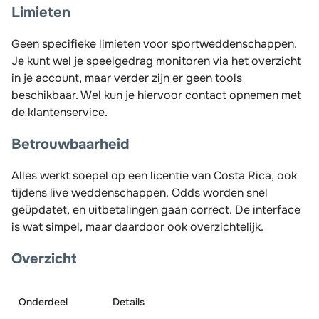
Limieten
Geen specifieke limieten voor sportweddenschappen.
Je kunt wel je speelgedrag monitoren via het overzicht
in je account, maar verder zijn er geen tools
beschikbaar. Wel kun je hiervoor contact opnemen met
de klantenservice.
Betrouwbaarheid
Alles werkt soepel op een licentie van Costa Rica, ook
tijdens live weddenschappen. Odds worden snel
geüpdatet, en uitbetalingen gaan correct. De interface
is wat simpel, maar daardoor ook overzichtelijk.
Overzicht
Onderdeel
Details