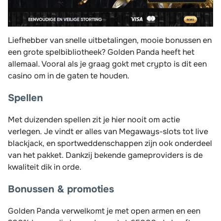
Liefhebber van snelle uitbetalingen, mooie bonussen en
een grote spelbibliotheek? Golden Panda heeft het
allemaal. Vooral als je graag gokt met crypto is dit een
casino om in de gaten te houden.
Spellen
Met duizenden spellen zit je hier nooit om actie
verlegen. Je vindt er alles van Megaways-slots tot live
blackjack, en sportweddenschappen zijn ook onderdeel
van het pakket. Dankzij bekende gameproviders is de
kwaliteit dik in orde.
Bonussen & promoties
Golden Panda verwelkomt je met open armen en een