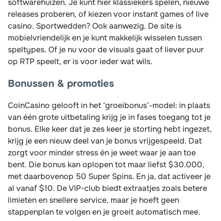
softwarehuizen. Je kunt hier klassiekers spelen, nieuwe
releases proberen, of kiezen voor instant games of live
casino. Sportwedden? Ook aanwezig. De site is
mobielvriendelijk en je kunt makkelijk wisselen tussen
speltypes. Of je nu voor de visuals gaat of liever puur
op RTP speelt, er is voor ieder wat wils.
Bonussen & promoties
CoinCasino gelooft in het ‘groeibonus’-model: in plaats
van één grote uitbetaling krijg je in fases toegang tot je
bonus. Elke keer dat je zes keer je storting hebt ingezet,
krijg je een nieuw deel van je bonus vrijgespeeld. Dat
zorgt voor minder stress én je weet waar je aan toe
bent. Die bonus kan oplopen tot maar liefst $30.000,
met daarbovenop 50 Super Spins. En ja, dat activeer je
al vanaf $10. De VIP-club biedt extraatjes zoals betere
limieten en snellere service, maar je hoeft geen
stappenplan te volgen en je groeit automatisch mee.