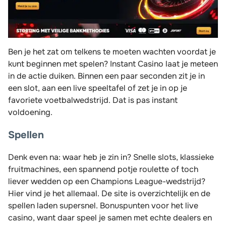
Ben je het zat om telkens te moeten wachten voordat je
kunt beginnen met spelen? Instant Casino laat je meteen
in de actie duiken. Binnen een paar seconden zit je in
een slot, aan een live speeltafel of zet je in op je
favoriete voetbalwedstrijd. Dat is pas instant
voldoening.
Spellen
Denk even na: waar heb je zin in? Snelle slots, klassieke
fruitmachines, een spannend potje roulette of toch
liever wedden op een Champions League-wedstrijd?
Hier vind je het allemaal. De site is overzichtelijk en de
spellen laden supersnel. Bonuspunten voor het live
casino, want daar speel je samen met echte dealers en