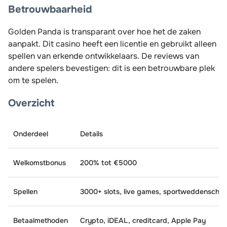
Betrouwbaarheid
Golden Panda is transparant over hoe het de zaken
aanpakt. Dit casino heeft een licentie en gebruikt alleen
spellen van erkende ontwikkelaars. De reviews van
andere spelers bevestigen: dit is een betrouwbare plek
om te spelen.
Overzicht
Onderdeel
Details
Welkomstbonus
200% tot €5000
Spellen
3000+ slots, live games, sportweddenscha
Betaalmethoden
Crypto, iDEAL, creditcard, Apple Pay